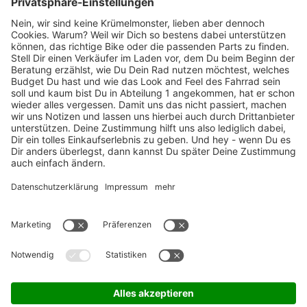
Marken-Highlights
TOP-Marken
ZAHLUNGSARTEN / RATENKAUF
FÜR ARBEITGEBER & ARBEITNEHMER