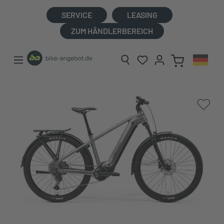
alt springen
SERVICE
LEASING
ZUM HÄNDLERBEREICH
Bildergalerie überspringen