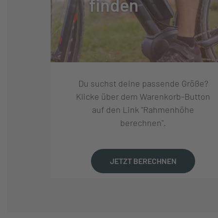
finden
SCHALTUNGSHERSTELLE
SHIMANO
R:
SCHALTUNG:
SHIMANO CUES
Du suchst deine passende Größe?
SCHALTHEBEL:
SHIMANO CUES 
Klicke über dem Warenkorb-Button
auf den Link "Rahmenhöhe
berechnen".
GANGANZAHL:
9
KURBELSATZ:
FSA CK-220 WI
JETZT BERECHNEN
KASSETTE:
SHIMANO LG400-