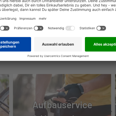
200
MSE
0
NÜTZLICHE INFOS
Aufbauservice
TUNG