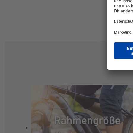
DISPLAY:
BOSCH PRUION 
BREMSSYSTEM:
SCHEIBENBRE
BREMSE:
SHIMANO MT20
BREMSSCHEIBE VORNE
180
(MM):
BREMSSCHEIBE HINTEN
180
(MM):
RÜCKTRITT/FREILAUF:
FREILAUF
Rahmengröße
SCHALTUNGSTYP:
KETTENSCHAL