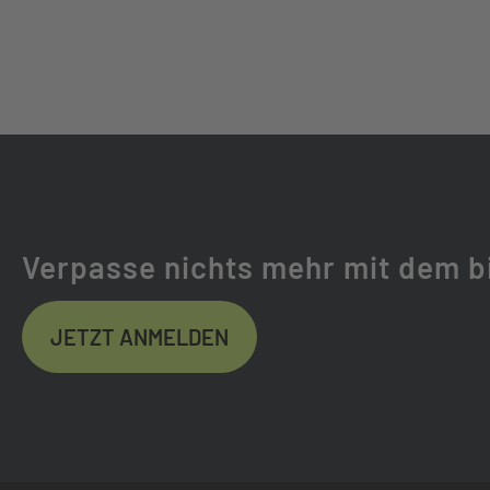
KETTE:
SHIMANO LG50
GABEL:
SR SUNTOUR X
GABELHERSTELLER:
SR SUNTOUR
FEDERWEG (MM):
120
Verpasse nichts mehr mit dem b
FEDERUNG:
STAHLGEFEDE
JETZT ANMELDEN
REIFEN:
MAXXIS REKON 
FELGEN:
MERIDA COMP TR