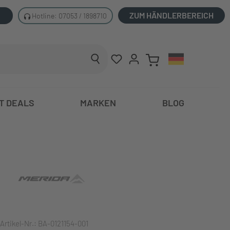
ZUM HÄNDLERBEREICH
Hotline: 07053 / 1898710
T DEALS
MARKEN
BLOG
Artikel-Nr.:
BA-0121154-001