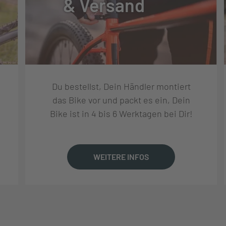
& Versand
 U4000
Du bestellst, Dein Händler montiert
U4000-9
das Bike vor und packt es ein, Dein
Bike ist in 4 bis 6 Werktagen bei Dir!
WEITERE INFOS
DE E-BIKE FORGED CRANKSET
9, 11-46T