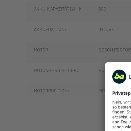
AKKU-KAPAZITÄT (WH):
600
AKKUPOSITION:
INTUBE
MOTOR:
BOSCH PERFOR
MOTORHERSTELLER:
BOSCH
MOTORPOSITION:
MITTELMOTOR
MOTORLEISTUNG (NM):
85
MEHR