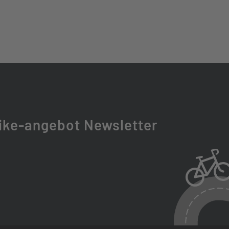
0
CM34-BOOST
ike-angebot Newsletter
RT
29X2.4
 II