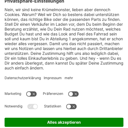
Marken-Highlights
TOP-Marken
ZAHLUNGSARTEN / RATENKAUF
FÜR ARBEITGEBER & ARBEITNEHMER