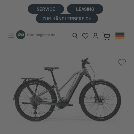
alt springen
SERVICE
LEASING
ZUM HÄNDLERBEREICH
Bildergalerie überspringen