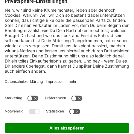
Marken-Highlights
TOP-Marken
ZAHLUNGSARTEN / RATENKAUF
FÜR ARBEITGEBER & ARBEITNEHMER