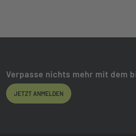
KETTE:
SHIMANO LG50
GABEL:
ROCK SHOX ZEB
GABELHERSTELLER:
ROCKSHOX
FEDERWEG (MM):
180
Verpasse nichts mehr mit dem b
FEDERUNG:
LUFTGEFEDER
JETZT ANMELDEN
DÄMPFER:
ROCK SHOX VIV
LAUFRADSATZ:
DT SWISS HF 17