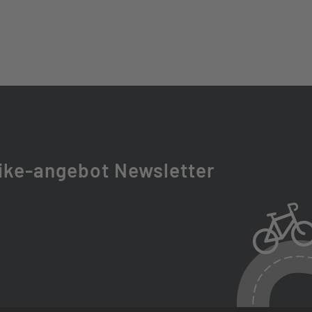
0
 ULTIMATE EMTB
ike-angebot Newsletter
T
ID ULTIMATE
00