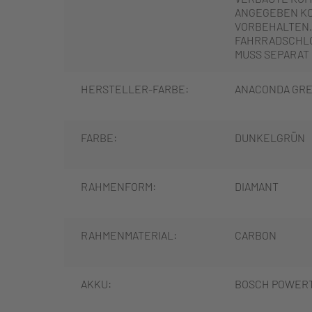
ANGEGEBEN K
VORBEHALTEN.
FAHRRADSCHLO
MUSS SEPARAT
HERSTELLER-FARBE:
ANACONDA GR
FARBE:
DUNKELGRÜN
RAHMENFORM:
DIAMANT
RAHMENMATERIAL:
CARBON
AKKU:
BOSCH POWERT