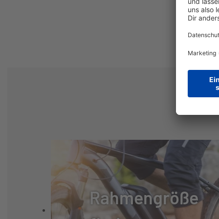
DISPLAY:
BOSCH PURION
BREMSSYSTEM:
SCHEIBENBRE
BREMSE:
SHIMANO XT
BREMSSCHEIBE VORNE
220
(MM):
BREMSSCHEIBE HINTEN
203
(MM):
RÜCKTRITT/FREILAUF:
FREILAUF
Rahmengröße
SCHALTUNGSTYP:
KETTENSCHAL