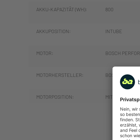
AKKU-KAPAZITÄT (WH):
800
AKKUPOSITION:
INTUBE
MOTOR:
BOSCH PERFOR
MOTORHERSTELLER:
BOSCH
MOTORPOSITION:
MITTELMOTOR
MOTORLEISTUNG (NM):
85
MEHR