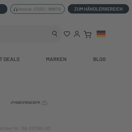
ZUM HÄNDLERBEREICH
Hotline: 07053 / 1898710
T DEALS
MARKEN
BLOG
Artikel-Nr.:
BA-0121166-001