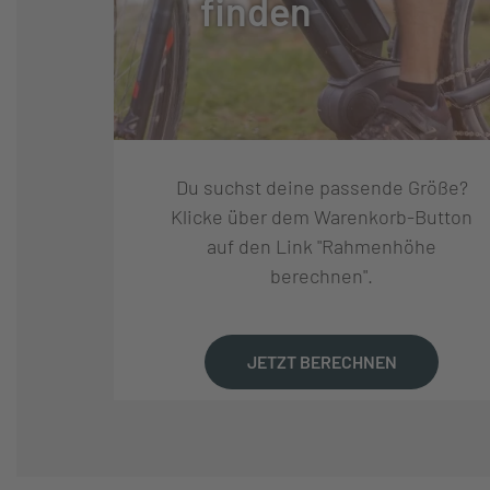
finden
SCHALTUNGSHERSTELLE
SHIMANO
R:
SCHALTUNG:
SHIMANO XT LG
Du suchst deine passende Größe?
SCHALTHEBEL:
SHIMANO XT
Klicke über dem Warenkorb-Button
auf den Link "Rahmenhöhe
berechnen".
GANGANZAHL:
11
KURBELSATZ:
FSA CK-220 WI
JETZT BERECHNEN
KASSETTE:
SHIMANO LG400,