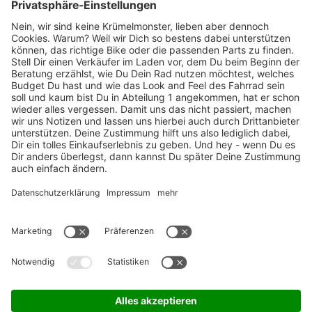
Marken-Highlights
TOP-Marken
ZAHLUNGSARTEN / RATENKAUF
FÜR ARBEITGEBER & ARBEITNEHMER