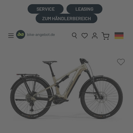
alt springen
SERVICE
LEASING
ZUM HÄNDLERBEREICH
Bildergalerie überspringen