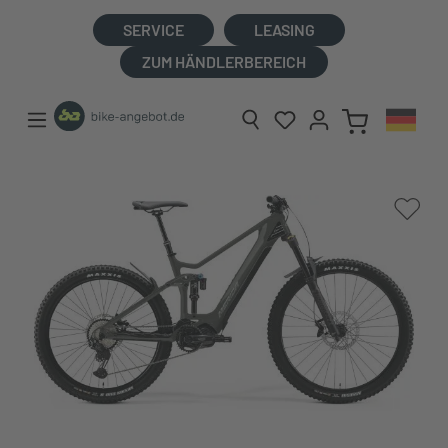
alt springen
SERVICE
LEASING
ZUM HÄNDLERBEREICH
Bildergalerie überspringen