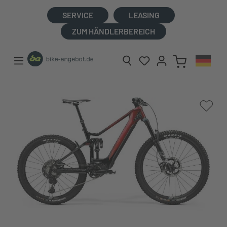
alt springen
SERVICE
LEASING
ZUM HÄNDLERBEREICH
Bildergalerie überspringen