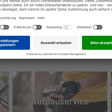
 U4000
U4000-2
NÜTZLICHE INFOS
 U4000
00, 11-36 T
A
Aufbauservice