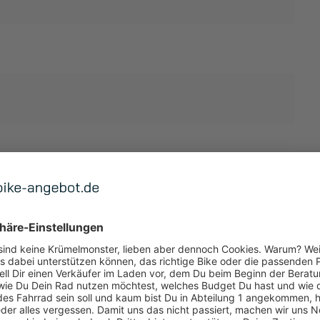
TUNG
 ANZEIGEN
 U3020