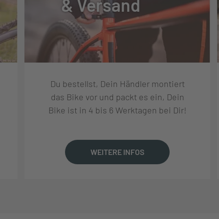
& Versand
DY TK
Du bestellst, Dein Händler montiert
das Bike vor und packt es ein, Dein
RT
Bike ist in 4 bis 6 Werktagen bei Dir!
7.5X2.2", WIRE
WEITERE INFOS
MM INNER WIDTH, ALUMINIUM
, 100X9 MM, 32 SPOKE HOLES, CENTERLOCK