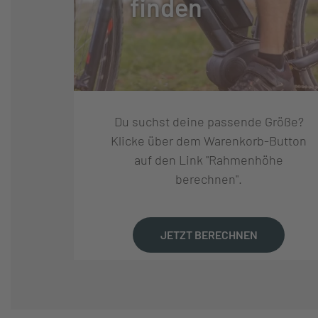
finden
GABEL:
ROCK SHOX JU
GABELHERSTELLER:
ROCKSHOX
FEDERWEG (MM):
100
Du suchst deine passende Größe?
Klicke über dem Warenkorb-Button
FEDERUNG:
STAHLGEFEDE
auf den Link "Rahmenhöhe
berechnen".
REIFEN:
MERIDA K1080, 2
JETZT BERECHNEN
FELGEN:
MERIDA CC, 17 
NABEN VORNE:
SHIMANO TX505