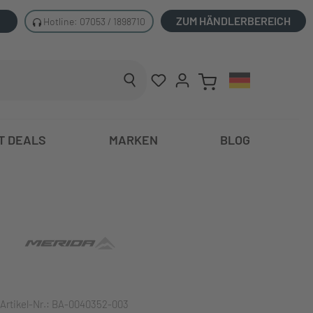
ZUM HÄNDLERBEREICH
Hotline: 07053 / 1898710
T DEALS
MARKEN
BLOG
Artikel-Nr.:
BA-0040352-003