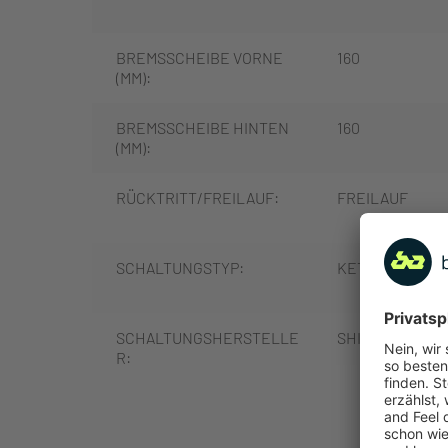
BREMSSCHEIBE VORNE
160
(MM):
BREMSSCHEIBE HINTEN
160
(MM):
RÜCKTRITT/FREILAUF:
FREILAUF
SCHALTUNGSTYP:
KETTENSCHAL
SCHALTUNGSHERSTELLE
SHIMANO
R:
MEHR
SCHALTUNG:
SHIMANO CUES