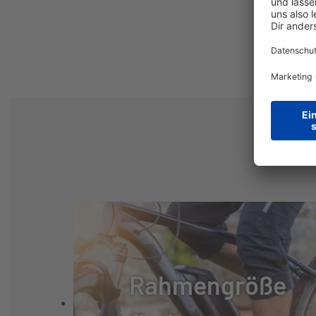
SCHALTHEBEL:
SHIMANO CUES
GANGANZAHL:
18
KURBELSATZ:
SHIMANO CUES 
UMWERFER:
SHIMANO CUES
KASSETTE:
SHIMANO CS-LG3
KETTE:
SUNRACE CN11
Rahmengröße