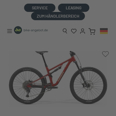
alt springen
SERVICE
LEASING
ZUM HÄNDLERBEREICH
Bildergalerie überspringen