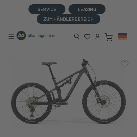
alt springen
SERVICE
LEASING
ZUM HÄNDLERBEREICH
Bildergalerie überspringen