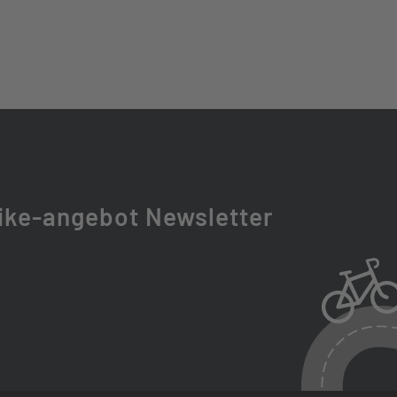
D BLACK STAINLESS
 TR
 TR
ike-angebot Newsletter
T EC
 SL