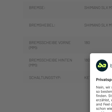
BREMSE:
SHIMANO SLX M
BREMSHEBEL:
SHIMANO SLX M
BREMSSCHEIBE VORNE
180
(MM):
BREMSSCHEIBE HINTEN
180
(MM):
SCHALTUNGSTYP:
KETTENSCHAL
SCHALTUNGSHERSTELLE
SHIMANO
MEHR
R: