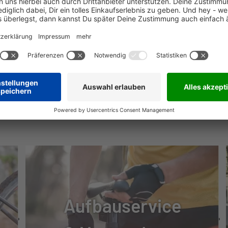
M7100 SHADOW+
NÜTZLICHE INFOS
FFECT
E M6100
Aufbauservice
E SELECT