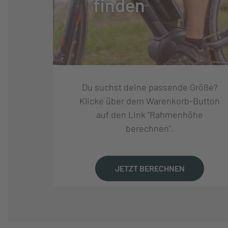
finden
GABELHERSTELLER:
ROCKSHOX
FEDERWEG (MM):
130
Du suchst deine passende Größe?
FEDERUNG:
LUFTGEFEDER
Klicke über dem Warenkorb-Button
auf den Link "Rahmenhöhe
berechnen".
REIFEN:
MAXXIS DISSECT
FELGEN:
MERIDA EXPERT
JETZT BERECHNEN
NABEN VORNE:
SHIMANO SLX