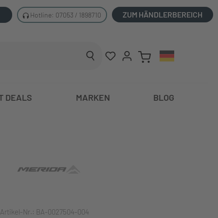
ZUM HÄNDLERBEREICH
Hotline: 07053 / 1898710
T DEALS
MARKEN
BLOG
Artikel-Nr.:
BA-0027504-004