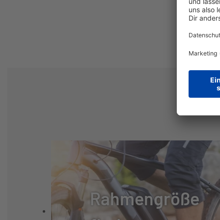
SCHALTUNG:
SHIMANO SLX 
SCHALTHEBEL:
SHIMANO XT
GANGANZAHL:
12
KURBELSATZ:
RACE FACE AE
KASSETTE:
SHIMANO DEOR
KETTE:
KMC X12
Rahmengröße
GABEL:
ROCK SHOX PIK