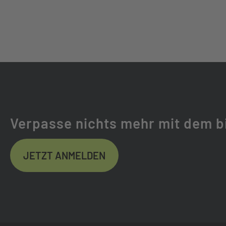
NABEN HINTEN:
SHIMANO SLX
SPEICHEN:
DOUBLE BUTTE
LENKER:
MERIDA EXPERT
VORBAU:
MERIDA EXPERT
Verpasse nichts mehr mit dem b
STEUERSATZ:
FSA NO.47/50
JETZT ANMELDEN
GRIFFE:
MERIDA EXPER
SATTEL:
MERIDA EXPERT