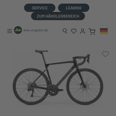
alt springen
SERVICE
LEASING
ZUM HÄNDLERBEREICH
Bildergalerie überspringen