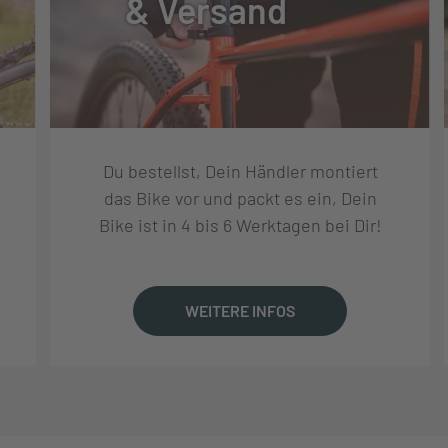
& Versand
 CF2
Du bestellst, Dein Händler montiert
das Bike vor und packt es ein, Dein
X
Bike ist in 4 bis 6 Werktagen bei Dir!
, 700X45C, FOLD, TR, EXO
WEITERE INFOS
 GRII
 III