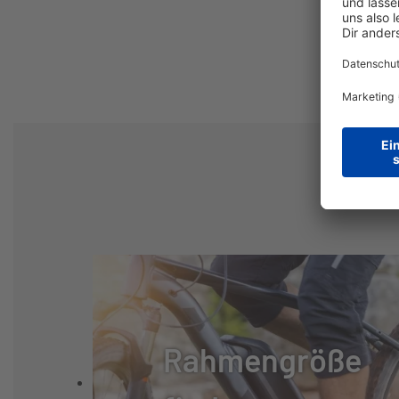
SCHALTUNG:
SHIMANO GRX8
SCHALTHEBEL:
SHIMANO GRX8
GANGANZAHL:
12
KURBELSATZ:
SHIMANO GRX8
KASSETTE:
SHIMANO CS-M71
KETTE:
SHIMANO M7100
Rahmengröße