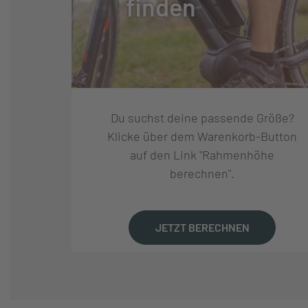
finden
GABEL:
MERIDA SILEX II
GABELHERSTELLER:
SONSTIGE
FEDERUNG:
STARR
Du suchst deine passende Größe?
Klicke über dem Warenkorb-Button
LAUFRADSATZ:
EASTON EA70 A
auf den Link "Rahmenhöhe
berechnen".
REIFEN:
MAXXIS RAMBLER
JETZT BERECHNEN
LENKER:
MERIDA EXPERT
VORBAU:
MERIDA TEAM CC