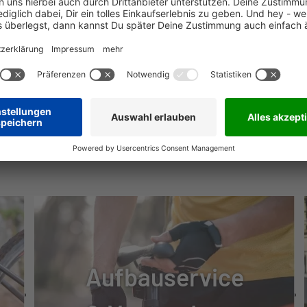
22
20
NÜTZLICHE INFOS
20
00, 11-51 T
Aufbauservice