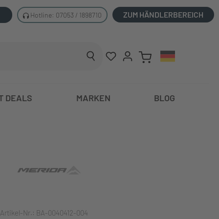
ZUM HÄNDLERBEREICH
Hotline: 07053 / 1898710
T DEALS
MARKEN
BLOG
Artikel-Nr.:
BA-0040412-004