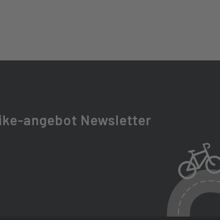
EXPERT
 SL
ike-angebot Newsletter
T CC
T