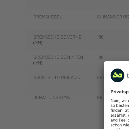
BREMSHEBEL:
SHIMANO GRX8
BREMSSCHEIBE VORNE
180
(MM):
BREMSSCHEIBE HINTEN
180
(MM):
RÜCKTRITT/FREILAUF:
FREILAUF
SCHALTUNGSTYP:
KETTENSCHAL
MEHR
SCHALTUNGSHERSTELLE
SHIMANO
R: