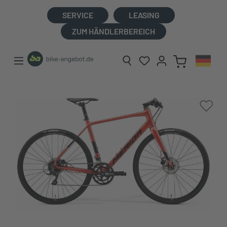
alt springen
SERVICE
LEASING
ZUM HÄNDLERBEREICH
Bildergalerie überspringen