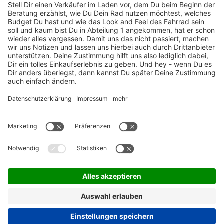
ZAHLUNGSARTEN / RATENKAUF
FÜR ARBEITGEBER & ARBEITNEHMER