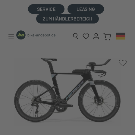
alt springen
SERVICE
LEASING
ZUM HÄNDLERBEREICH
Bildergalerie überspringen