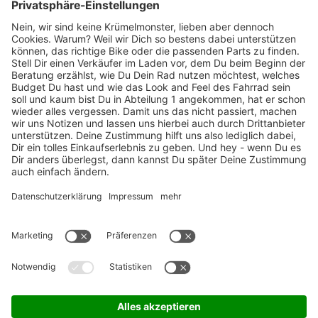
Marken-Highlights
TOP-Marken
ZAHLUNGSARTEN / RATENKAUF
FÜR ARBEITGEBER & ARBEITNEHMER