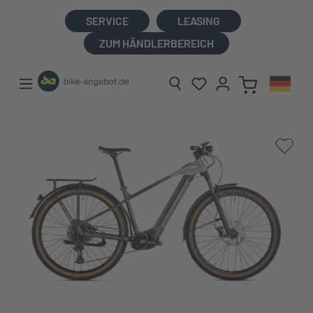
alt springen
SERVICE
LEASING
ZUM HÄNDLERBEREICH
Bildergalerie überspringen