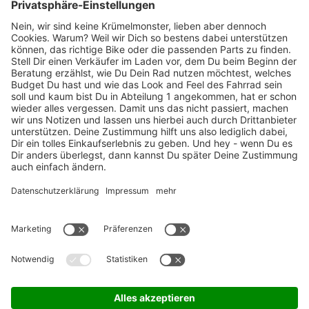
Marken-Highlights
TOP-Marken
ZAHLUNGSARTEN / RATENKAUF
FÜR ARBEITGEBER & ARBEITNEHMER