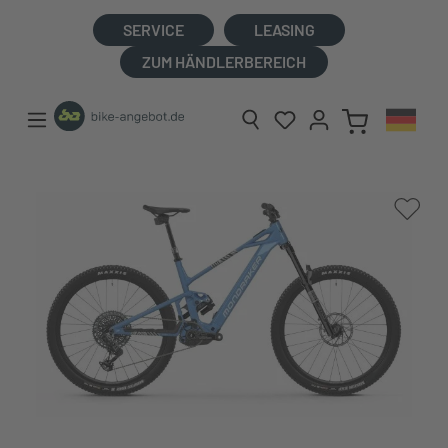
alt springen
SERVICE
LEASING
ZUM HÄNDLERBEREICH
Bildergalerie überspringen