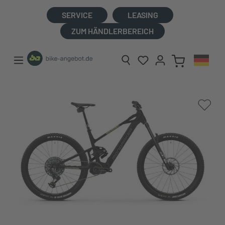
alt springen
SERVICE
LEASING
ZUM HÄNDLERBEREICH
Bildergalerie überspringen