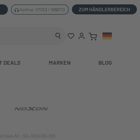
ZUM HÄNDLERBEREICH
Hotline: 07053 / 1898710
T DEALS
MARKEN
BLOG
Artikel-Nr.:
BA-0034136-001