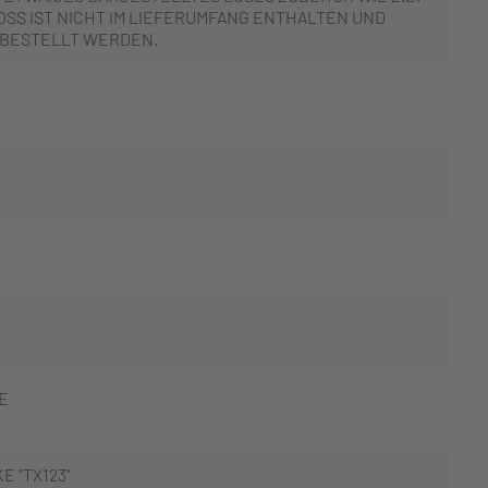
SS IST NICHT IM LIEFERUMFANG ENTHALTEN UND
 BESTELLT WERDEN.
E
E "TX123"