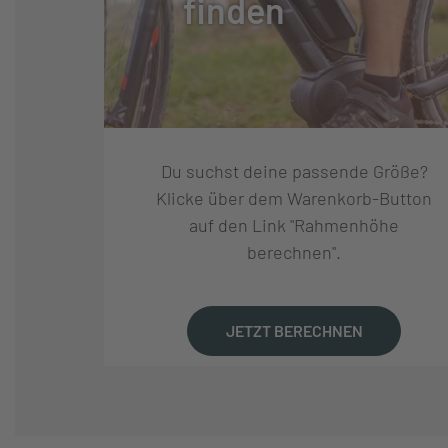
finden
NABEN VORNE:
SHIMANO NABE
NABEN HINTEN:
SHIMANO "NEXU
SPEICHEN:
NIRO
Du suchst deine passende Größe?
Klicke über dem Warenkorb-Button
LENKER:
"LADY-TOWN", S
auf den Link "Rahmenhöhe
berechnen".
VORBAU:
CAT, STAHL/ALU
JETZT BERECHNEN
GRIFFE:
WESTPHAL "PRO
SATTEL:
SELLE BASSAN