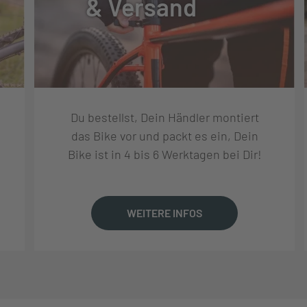
& Versand
NDYNAMO "DH-C3000-3N-NT"
S" 3-GG. RBN
Du bestellst, Dein Händler montiert
das Bike vor und packt es ein, Dein
TAHL, 510 MM
Bike ist in 4 bis 6 Werktagen bei Dir!
, 25,4 MM, 180 MM
WEITERE INFOS
FILER NR.444"
O