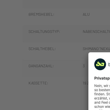
BREMSHEBEL:
ALU
SCHALTUNGSTYP:
NABENSCHALT
SCHALTHEBEL:
SHIMANO "NEXUS
GANGANZAHL:
3
KASSETTE:
19 Z.
MEHR
KETTE:
KMC "REZ 610"