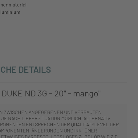
menmaterial
luminium
CHE DETAILS
 DUKE ND 3G - 20" - mango"
N ZWISCHEN ANGEGEBENEN UND VERBAUTEN
JE NACH LIEFERSITUATION MÖGLICH. ALTERNATIV
PONENTEN ENTSPRECHEN DEM QUALITÄTSLEVEL DER
OMPONENTEN. ÄNDERUNGEN UND IRRTÜMER
 ETWAIGES DARGESTELLTES LOSES ZUBEHÖR WIE Z.B.