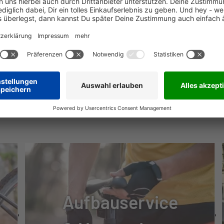
NÜTZLICHE INFOS
50-406, REFLEX
6 L.
Aufbauservice