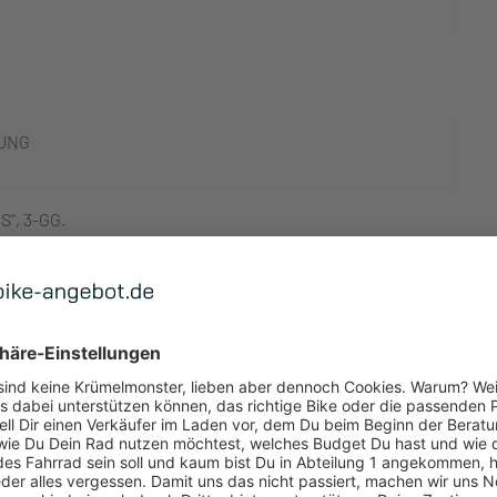
UNG
", 3-GG.
 ANZEIGEN