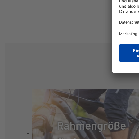
KETTENSCHUTZ:
AXA "MACH 1"
GABEL:
UNICROWN
GABELHERSTELLER:
SONSTIGE
FEDERUNG:
STARR
REIFEN:
BEYOND "122", 
FELGEN:
HOHLKAMMER, 3
Rahmengröße