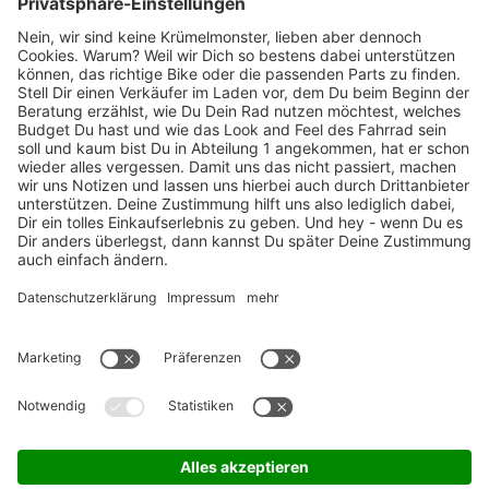
Marken-Highlights
TOP-Marken
ZAHLUNGSARTEN / RATENKAUF
FÜR ARBEITGEBER & ARBEITNEHMER