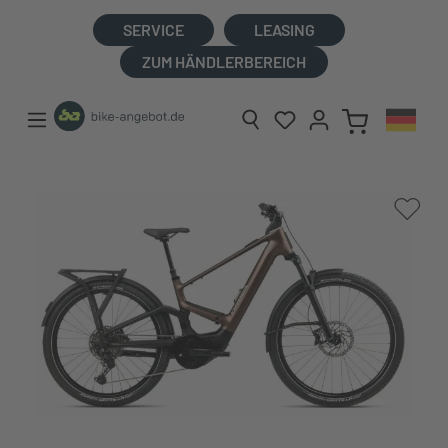
alt springen
SERVICE
LEASING
ZUM HÄNDLERBEREICH
Bildergalerie überspringen