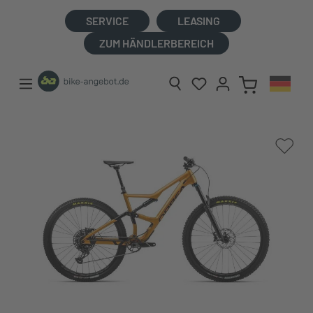
alt springen
SERVICE
LEASING
ZUM HÄNDLERBEREICH
Bildergalerie überspringen