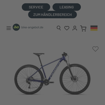
alt springen
SERVICE
LEASING
ZUM HÄNDLERBEREICH
Bildergalerie überspringen