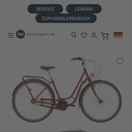
alt springen
SERVICE
LEASING
ZUM HÄNDLERBEREICH
Bildergalerie überspringen