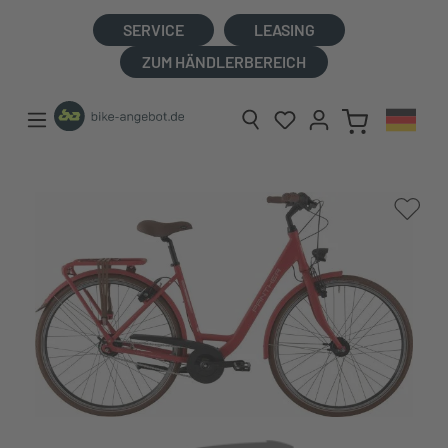
alt springen
SERVICE
LEASING
ZUM HÄNDLERBEREICH
Bildergalerie überspringen