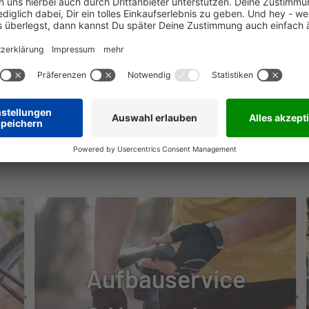
NÜTZLICHE INFOS
D CRUISER 42-622
ED 30 LUX
Aufbauservice
ILLY LED