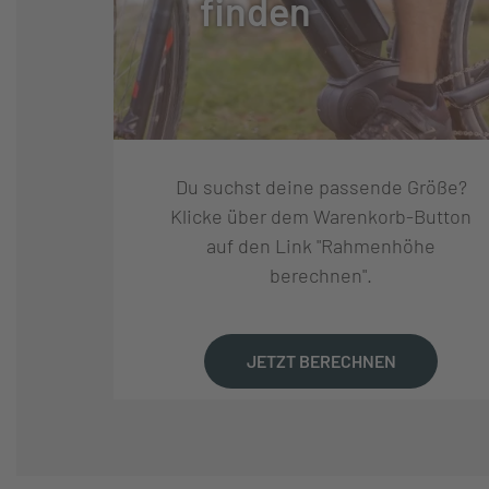
finden
GEWICHT CA. (KG):
16.8
MAXIMALES
120
GESAMTGEWICHT (KG):
Du suchst deine passende Größe?
Klicke über dem Warenkorb-Button
auf den Link "Rahmenhöhe
berechnen".
JETZT BERECHNEN