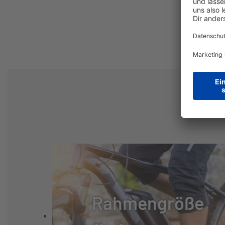
GANGANZAHL:
8
GABEL:
STARR
GABELHERSTELLER:
SONSTIGE
FEDERUNG:
STARR
REIFEN:
SCHWALBE ROA
SCHEINWERFER:
BÜCHEL CITY L
Rahmengröße
RÜCKLEUCHTE:
BÜCHEL PICCAD