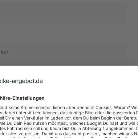
UNG
S RÜCKTRITT
S
 ANZEIGEN