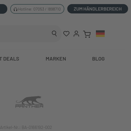
ZUM HÄNDLERBEREICH
Hotline: 07053 / 1898710
T DEALS
MARKEN
BLOG
Artikel-Nr.:
BA-0166192-002