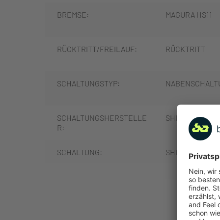
BREMSE:
MAGURA HS11
RÜCKTRITT/FREILAUF:
RÜCKTRITT
SCHALTUNGSTYP:
NABENSCHALT
SCHALTUNGSHERSTELLE
SHIMANO
R:
SCHALTUNG:
SHIMANO NEXU
SCHALTHEBEL:
SHIMANO NEXU
MEHR