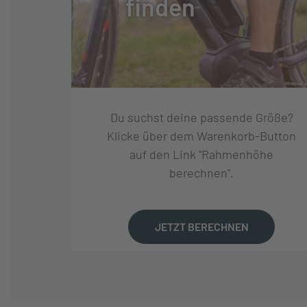
finden
SCHEINWERFER:
AXA COMPACTLI
RÜCKLEUCHTE:
AXA SPARK LED
Du suchst deine passende Größe?
GEWICHT CA. (KG):
16.4
Klicke über dem Warenkorb-Button
auf den Link "Rahmenhöhe
berechnen".
MAXIMALES
120
GESAMTGEWICHT (KG):
JETZT BERECHNEN