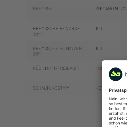
BREMSE:
SHIMANO MT20
BREMSSCHEIBE VORNE
160
(MM):
BREMSSCHEIBE HINTEN
160
(MM):
RÜCKTRITT/FREILAUF:
FREILAUF
SCHALTUNGSTYP:
KETTENSCHAL
SCHALTUNGSHERSTELLE
SHIMANO
MEHR
R: