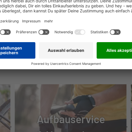
A
A
NÜTZLICHE INFOS
L 28
RT
Aufbauservice
AGO 42-622