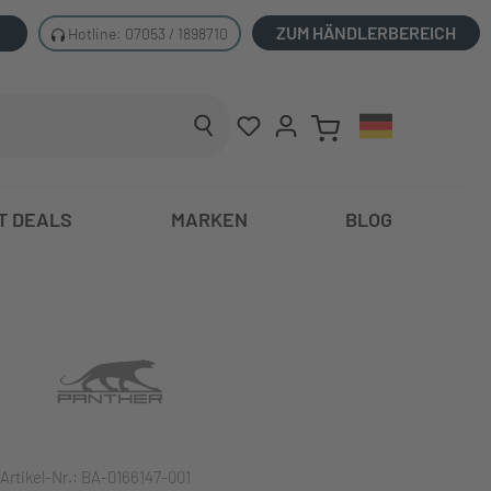
ZUM HÄNDLERBEREICH
Hotline: 07053 / 1898710
T DEALS
MARKEN
BLOG
Artikel-Nr.:
BA-0166147-001