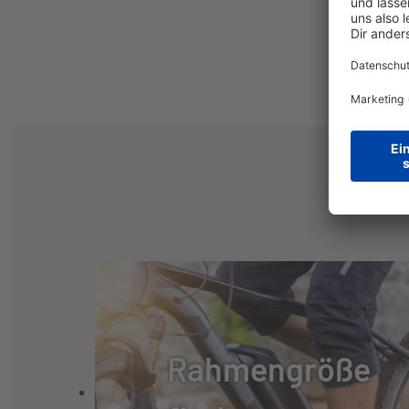
SCHALTUNG:
SHIMANO ACER
SCHALTHEBEL:
SHIMANO ACER
GANGANZAHL:
27
GABEL:
FEDERGABEL H
GABELHERSTELLER:
SONSTIGE
FEDERUNG:
STAHLGEFEDE
Rahmengröße
REIFEN:
SCHWALBE TYR