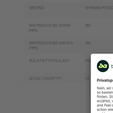
BREMSE:
SHIMANO MT20
BREMSSCHEIBE VORNE
180
(MM):
BREMSSCHEIBE HINTEN
160
(MM):
RÜCKTRITT/FREILAUF:
FREILAUF
SCHALTUNGSTYP:
KETTENSCHAL
SCHALTUNGSHERSTELLE
SHIMANO
MEHR
R: