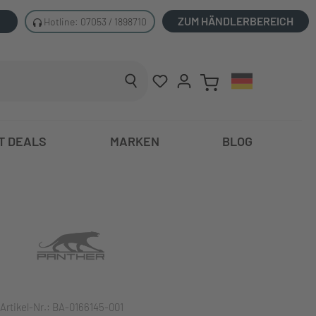
ZUM HÄNDLERBEREICH
Hotline: 07053 / 1898710
T DEALS
MARKEN
BLOG
Artikel-Nr.:
BA-0166145-001