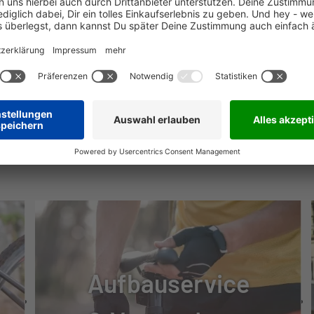
E
E
NÜTZLICHE INFOS
UNTOUR SF16-NEX
RT
Aufbauservice
ATHON RACER 40-622