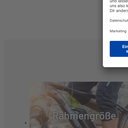
SCHALTUNG:
SHIMANO DEOR
SCHALTHEBEL:
SHIMANO DEOR
GANGANZAHL:
30
GABEL:
FEDERGABEL S
GABELHERSTELLER:
SR SUNTOUR
FEDERUNG:
STAHLGEFEDE
Rahmengröße
REIFEN:
SCHWALBE MAR