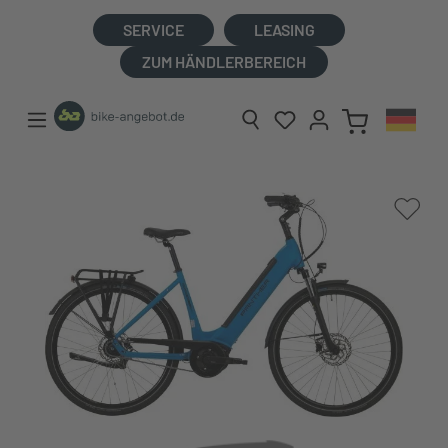
alt springen
SERVICE
LEASING
ZUM HÄNDLERBEREICH
Bildergalerie überspringen