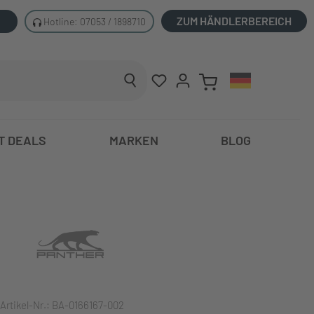
ZUM HÄNDLERBEREICH
Hotline: 07053 / 1898710
T DEALS
MARKEN
BLOG
Artikel-Nr.:
BA-0166167-002