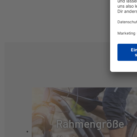
GABEL:
STARR
GABELHERSTELLER:
SONSTIGE
FEDERUNG:
STARR
REIFEN:
SCHWALBE SPIC
GEWICHT CA. (KG):
12.1
MAXIMALES
120
Rahmengröße
GESAMTGEWICHT (KG):