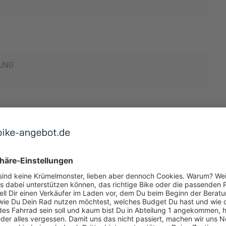
UNG
S FREILAUF
S
 ANZEIGEN