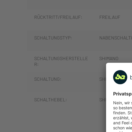
RÜCKTRITT/FREILAUF:
FREILAUF
SCHALTUNGSTYP:
NABENSCHALT
SCHALTUNGSHERSTELLE
SHIMANO
R:
SCHALTUNG:
SHIMANO NEXU
SCHALTHEBEL:
SHIMANO NEXU
MEHR
GANGANZAHL:
7