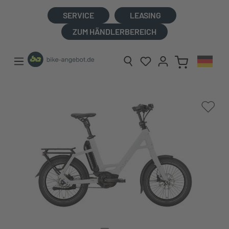
alt springen
SERVICE
LEASING
ZUM HÄNDLERBEREICH
Bildergalerie überspringen