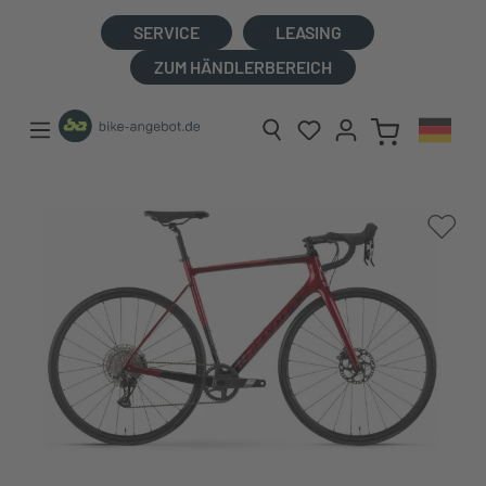
alt springen
SERVICE
LEASING
ZUM HÄNDLERBEREICH
Bildergalerie überspringen