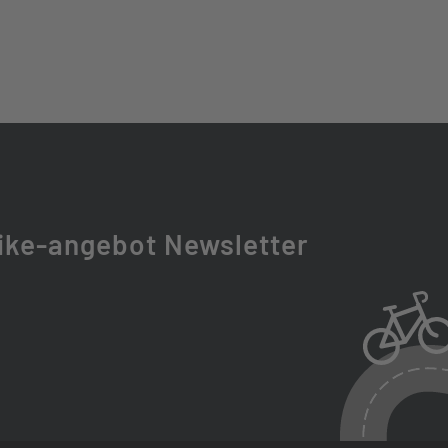
6100
BIE34 D-BOOST LO, AIR, 80 MM, TAPERED
ike-angebot Newsletter
T
210, 15X110/12X148 MM
NCER HYBRID, REFLEX 57-622, 29X2.25