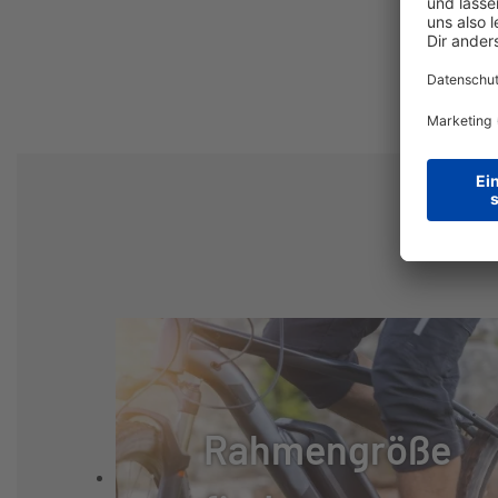
DISPLAY:
BOSCH PURION
BREMSSYSTEM:
SCHEIBENBREM
BREMSE:
TEKTRO VOLAN
BREMSSCHEIBE VORNE
180
(MM):
BREMSSCHEIBE HINTEN
180
(MM):
RÜCKTRITT/FREILAUF:
FREILAUF
Rahmengröße
SCHALTUNGSTYP:
KETTENSCHAL