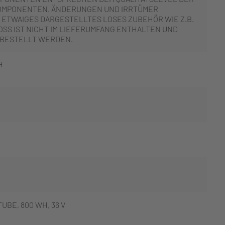
OMPONENTEN. ÄNDERUNGEN UND IRRTÜMER
 ETWAIGES DARGESTELLTES LOSES ZUBEHÖR WIE Z.B.
SS IST NICHT IM LIEFERUMFANG ENTHALTEN UND
 BESTELLT WERDEN.
H
BE, 800 WH, 36 V