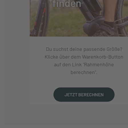
finden
SCHALTUNGSHERSTELLE
SHIMANO
R:
SCHALTUNG:
SHIMANO DEORE
Du suchst deine passende Größe?
SCHALTHEBEL:
SHIMANO DEORE
Klicke über dem Warenkorb-Button
auf den Link "Rahmenhöhe
berechnen".
GANGANZAHL:
12
KURBELSATZ:
RAYMON, NARRO
JETZT BERECHNEN
KASSETTE:
SHIMANO CS-M61