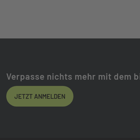
KETTE:
SHIMANO CN-M
GABEL:
SR SUNTOUR MO
GABELHERSTELLER:
SR SUNTOUR
FEDERWEG (MM):
80
Verpasse nichts mehr mit dem b
FEDERUNG:
LUFTGEFEDER
JETZT ANMELDEN
LAUFRADSATZ:
RAYMON VR24/DT
REIFEN:
SCHWALBE ADVA