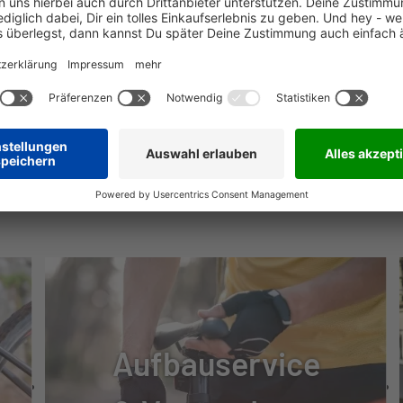
 200, BLUETOOTH
SE, HYDRAULISCH
S
NÜTZLICHE INFOS
Aufbauservice
TUNG