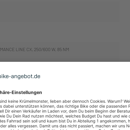
ANCE LINE CX, 250/600 W, 85 NM
 ANZEIGEN