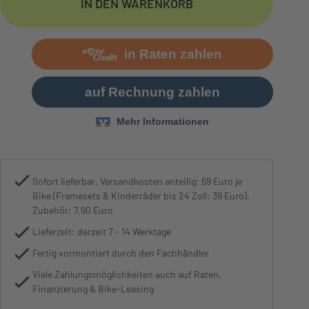
IN DEN WARENKORB
Motor
Bosch Performance Line CX, 250
Sofort lieferbar, Versandkosten anteilig: 69 Euro je
Bike (Framesets & Kinderräder bis 24 Zoll: 39 Euro),
Zubehör: 7,90 Euro
Lieferzeit: derzeit 7 - 14 Werktage
Fertig vormontiert durch den Fachhändler
Viele Zahlungsmöglichkeiten auch auf Raten,
Finanzierung & Bike-Leasing