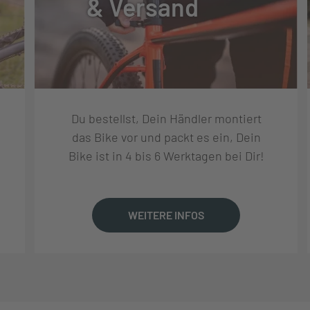
& Versand
, RD-M6100, SHADOW PLUS, 12-S
Du bestellst, Dein Händler montiert
, SL-M6100, RAPIDFIRE PLUS
das Bike vor und packt es ein, Dein
Bike ist in 4 bis 6 Werktagen bei Dir!
WEITERE INFOS
W WIDE, 40T, CG
00, 10-51T