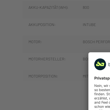
AKKU-KAPAZITÄT (WH):
800
AKKUPOSITION:
INTUBE
MOTOR:
BOSCH PERFORM
MOTORHERSTELLER:
BOSCH
MOTORPOSITION:
MITTELMOTOR
MOTORLEISTUNG (NM):
85
MEHR