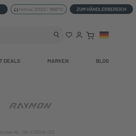
ZUM HÄNDLERBEREICH
Hotline: 07053 / 1898710
T DEALS
MARKEN
BLOG
Artikel-Nr.:
BA-0178358-003