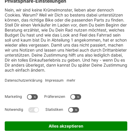
Marken-Highlights
TOP-Marken
ZAHLUNGSARTEN / RATENKAUF
FÜR ARBEITGEBER & ARBEITNEHMER