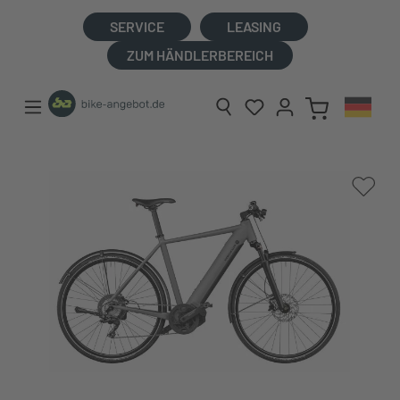
alt springen
SERVICE
LEASING
ZUM HÄNDLERBEREICH
Bildergalerie überspringen