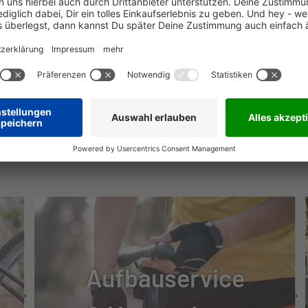
DED BBMT501-B, RACE FACE AEFFECT CINCH | 32T
 10-51T 12SPD
NÜTZLICHE INFOS
0
EVOL GRIP PERFORMANCE SERIES
Aufbauservice