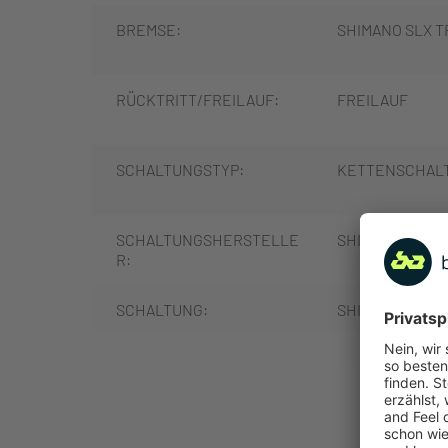
BREMSE:
SHIMANO SLX TR
RÜCKTRITT/FREILAUF:
FREILAUF
SCHALTUNGSTYP:
KETTENSCHAL
SCHALTUNGSHERSTELLE
SHIMANO
R:
SCHALTUNG:
SHIMANO XT
SCHALTHEBEL:
SHIMANO SLX
MEHR