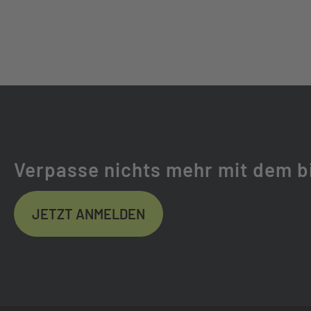
SPEICHEN:
DT SWISS COMPE
LENKER:
ROCKY MOUNTAIN
UPSWEEP | 35 
VORBAU:
ROCKY MOUNTAIN
STEUERSATZ:
FSA ZS56/66 R
Verpasse nichts mehr mit dem b
GRIFFE:
ODI ELITE PRO
JETZT ANMELDEN
SATTEL:
WTB SOLANO FU
SATTELSTÜTZE:
X FUSION MANI