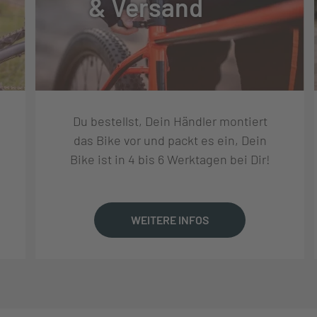
& Versand
T
ERFORMANCE | SEALED BEARING EYELET, 160MM
Du bestellst, Dein Händler montiert
 2.5 WT 3C MAXXGRIP EXO+ TR / MAXXIS MINION DHR II
das Bike vor und packt es ein, Dein
XTERRA DD TR
Bike ist in 4 bis 6 Werktagen bei Dir!
GH TCS 2.0 | 32H | TUBELESS SET UP | SEALANT INCL
WEITERE INFOS
B SEALED BOOST 15MM
OST 148MM