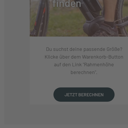
finden
FEDERUNG:
LUFTGEFEDER
DÄMPFER:
FOX FLOAT X P
TRAVEL
Du suchst deine passende Größe?
REIFEN:
MAXXIS ASSEGAI
Klicke über dem Warenkorb-Button
2.4 WT 3C MAX
auf den Link "Rahmenhöhe
berechnen".
FELGEN:
WTB ST I30 TOU
NABEN VORNE:
NOVATEC D791S
JETZT BERECHNEN
NABEN HINTEN:
SHIMANO XT BO