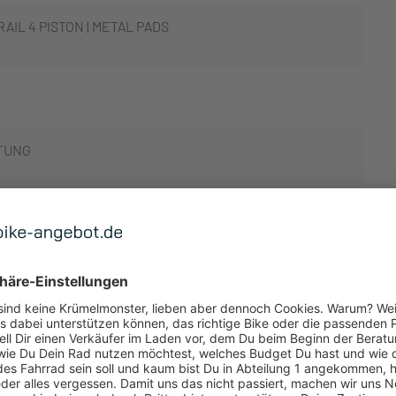
AIL 4 PISTON | METAL PADS
TUNG
 ANZEIGEN