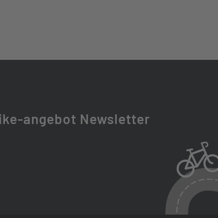
TITION 2.0/1.8/2.0
 AM | 780MM WIDTH | 38MM RISE | 9° BACKSWEEP | 5°
CLAMP
 35 AM | 0° RISE | ALL SIZES = 40MM
EACH ADJUST
ike-angebot Newsletter
 LOCK ON
SION FORM 142 | CROMOLY RAILS
C COMPOSITE 30.9MM