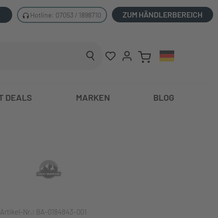
ZUM HÄNDLERBEREICH
Hotline: 07053 / 1898710
T DEALS
MARKEN
BLOG
Artikel-Nr.:
BA-0184843-001