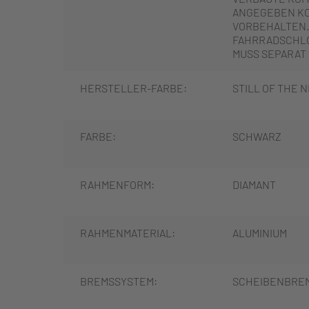
ANGEGEBEN K
VORBEHALTEN.
FAHRRADSCHLO
MUSS SEPARAT
HERSTELLER-FARBE:
STILL OF THE 
FARBE:
SCHWARZ
RAHMENFORM:
DIAMANT
RAHMENMATERIAL:
ALUMINIUM
BREMSSYSTEM:
SCHEIBENBREM