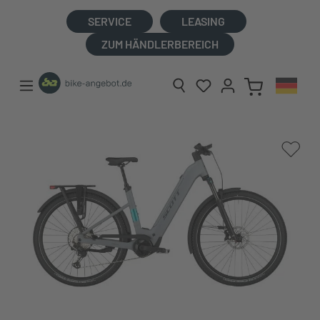
alt springen
SERVICE
LEASING
ZUM HÄNDLERBEREICH
Bildergalerie überspringen