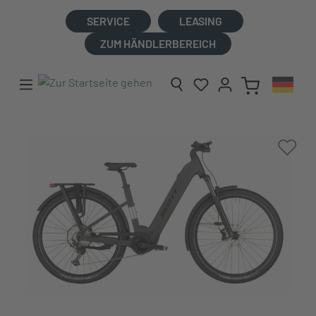
alt springen
SERVICE
LEASING
ZUM HÄNDLERBEREICH
Bildergalerie überspringen