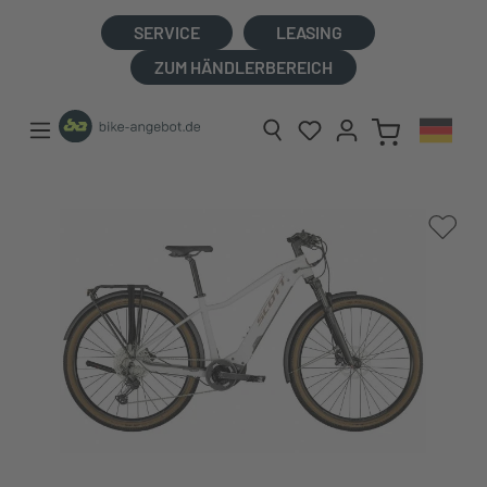
alt springen
SERVICE
LEASING
ZUM HÄNDLERBEREICH
Bildergalerie überspringen