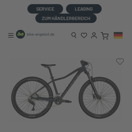
alt springen
SERVICE
LEASING
ZUM HÄNDLERBEREICH
Bildergalerie überspringen