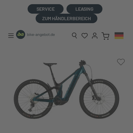
alt springen
SERVICE
LEASING
ZUM HÄNDLERBEREICH
Bildergalerie überspringen