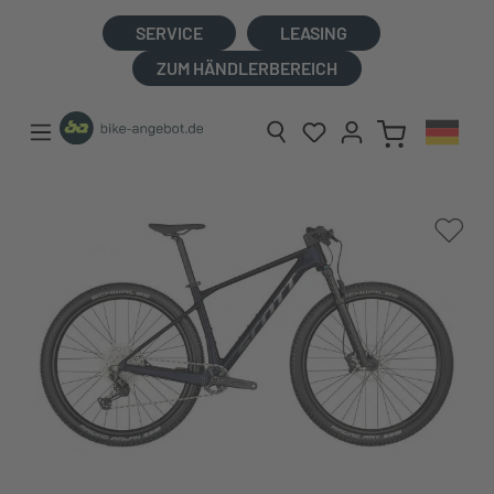
alt springen
SERVICE
LEASING
ZUM HÄNDLERBEREICH
Bildergalerie überspringen