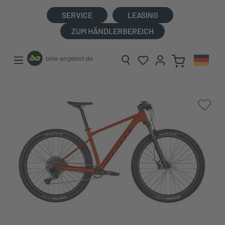
alt springen
SERVICE
LEASING
ZUM HÄNDLERBEREICH
Bildergalerie überspringen