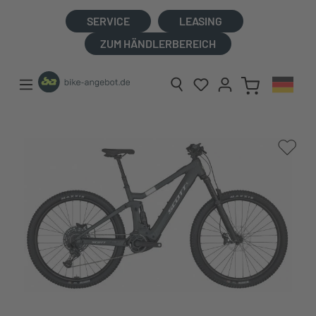
alt springen
SERVICE
LEASING
ZUM HÄNDLERBEREICH
Bildergalerie überspringen