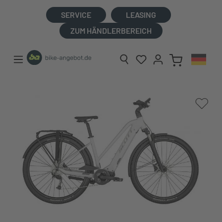
alt springen
SERVICE
LEASING
ZUM HÄNDLERBEREICH
Bildergalerie überspringen