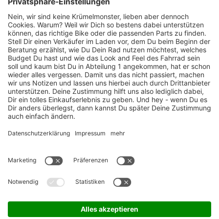
Marken-Highlights
TOP-Marken
ZAHLUNGSARTEN / RATENKAUF
FÜR ARBEITGEBER & ARBEITNEHMER