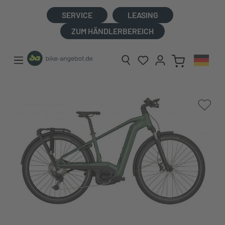
alt springen
SERVICE
LEASING
ZUM HÄNDLERBEREICH
Bildergalerie überspringen