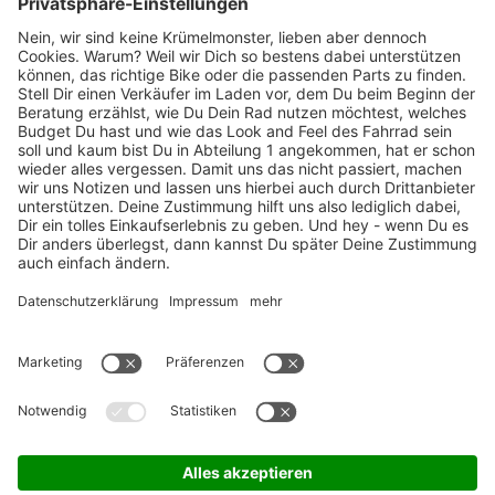
Marken-Highlights
TOP-Marken
ZAHLUNGSARTEN / RATENKAUF
FÜR ARBEITGEBER & ARBEITNEHMER