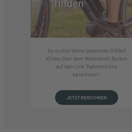
finden
SCHALTUNG:
ENVIOLO TWIST
SCHALTHEBEL:
ENVIOLO TWIST
Du suchst deine passende Größe?
GANGANZAHL:
STUFENLOS
Klicke über dem Warenkorb-Button
auf den Link "Rahmenhöhe
berechnen".
KURBELSATZ:
CUSTOM ALLOY
KASSETTE:
GATES CARBON 
JETZT BERECHNEN
KETTE:
GATES CARBON 