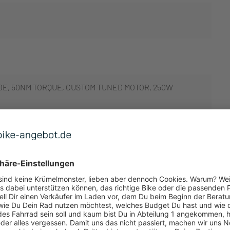
.0E, 50NM TORQUE, CUSTOM TUNED MOTOR, 250W
 ANZEIGEN