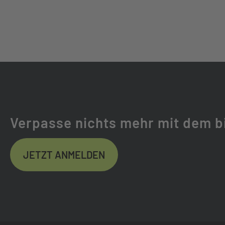
GABEL:
SR SUNTOUR MO
INTEGRATED L
GABELHERSTELLER:
SR SUNTOUR
FEDERWEG (MM):
80
FEDERUNG:
STAHLGEFEDE
Verpasse nichts mehr mit dem b
FELGEN:
650B DISC, DO
JETZT ANMELDEN
NABEN VORNE:
SHIMANO MT400
NABEN HINTEN:
ENVIOLO CITY, 