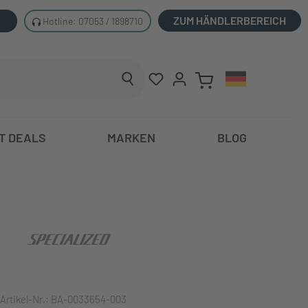
ZUM HÄNDLERBEREICH
Hotline: 07053 / 1898710
T DEALS
MARKEN
BLOG
Artikel-Nr.:
BA-0033654-003