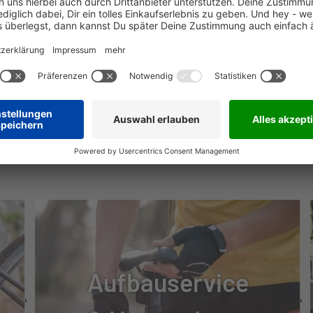
D, W/HANDLEBAR REMOTE, BUILT-IN ANTI-THEFT
TOOTH CONNECTIVITY, CUSTOMIZABLE DISPLAY PAGES
MSE
T200
NÜTZLICHE INFOS
UNG
Aufbauservice