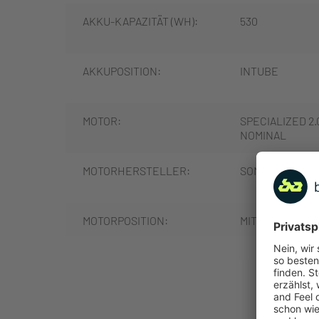
AKKU-KAPAZITÄT (WH):
530
AKKUPOSITION:
INTUBE
MOTOR:
SPECIALIZED 2
NOMINAL
MOTORHERSTELLER:
SONSTIGE
MOTORPOSITION:
MITTELMOTOR
MOTORLEISTUNG (NM):
50
MEHR