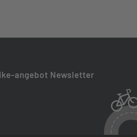
BIEA32, 80MM TRAVEL, LOCKOUT, FENDER-MOUNTS,
IGHT MOUNT
RT
ike-angebot Newsletter
UBLE-WALL ALLOY, PINNED, 32H
, CENTERLOCK, 15X100MM, 32H
310% RANGE, 6-BOLT, 10X135MM, 32H