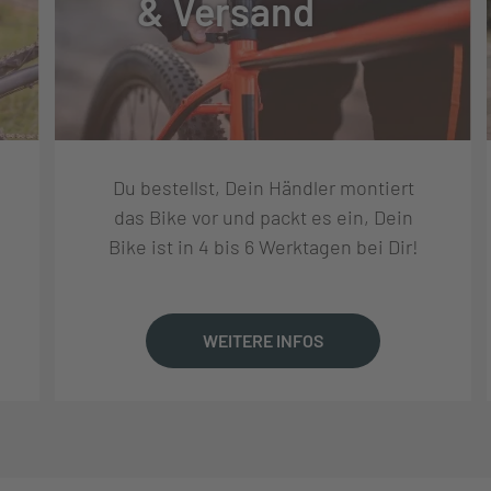
& Versand
 DISPLAY PURE
 DISPLAY PURE
Du bestellst, Dein Händler montiert
das Bike vor und packt es ein, Dein
Bike ist in 4 bis 6 Werktagen bei Dir!
 FORGED CRANKARMS
WEITERE INFOS
DRIVE CDC 24T SPROCKET, SILVER
DRIVE CDX 122T BELT, BLACK