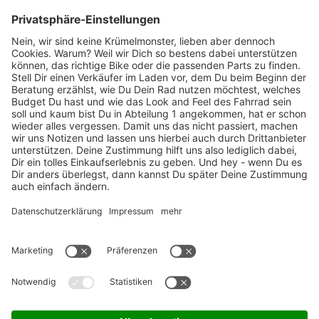
Marken-Highlights
TOP-Marken
ZAHLUNGSARTEN / RATENKAUF
FÜR ARBEITGEBER & ARBEITNEHMER