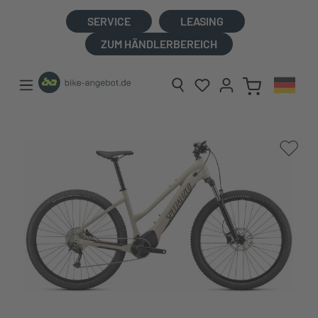
alt springen
SERVICE
LEASING
ZUM HÄNDLERBEREICH
Bildergalerie überspringen