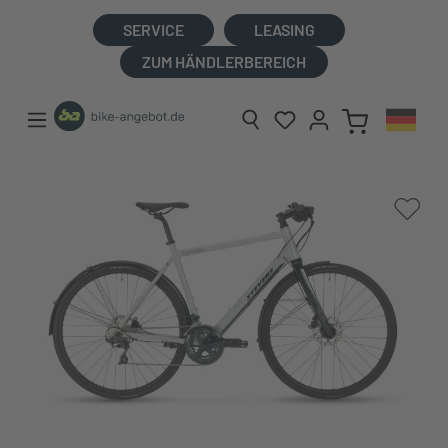
alt springen
SERVICE
LEASING
ZUM HÄNDLERBEREICH
Bildergalerie überspringen