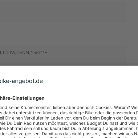
U, 600W, 85NM, 25KM/H
 ANZEIGEN