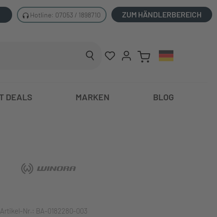
ZUM HÄNDLERBEREICH
Hotline: 07053 / 1898710
T DEALS
MARKEN
BLOG
Artikel-Nr.:
BA-0182280-003