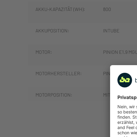
AKKU-KAPAZITÄT (WH):
800
AKKUPOSITION:
INTUBE
MOTOR:
PINION E1.9 MG
MOTORHERSTELLER:
PINION
MOTORPOSITION:
MITTELMOTOR
MOTORLEISTUNG (NM):
85
MEHR