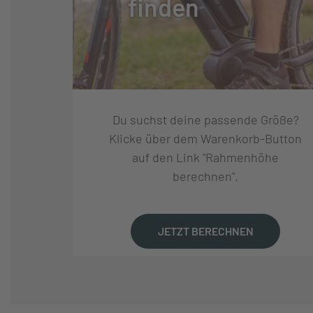
finden
SCHALTUNGSHERSTELLE
PINION
R:
SCHALTUNG:
PINION SCHAL
Du suchst deine passende Größe?
SCHALTHEBEL:
FIX REMOTE BA
Klicke über dem Warenkorb-Button
auf den Link "Rahmenhöhe
berechnen".
KURBELSATZ:
GATES CDX CHAI
KASSETTE:
GATES CARBON 
JETZT BERECHNEN
KETTE:
GATES CARBON 