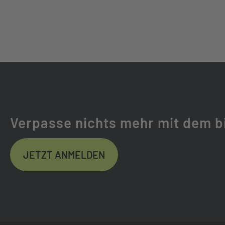
GABEL:
SR SUNTOUR MO
GABELHERSTELLER:
SR SUNTOUR
FEDERWEG (MM):
80
FEDERUNG:
LUFTGEFEDER
Verpasse nichts mehr mit dem b
REIFEN:
SCHWALBE AL 
JETZT ANMELDEN
REFLEX
LENKER:
JD TR28AL, DIA.
VORBAU:
SATORI TDS-673 