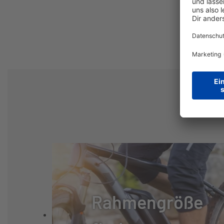
DISPLAY:
PINION COMFORT
BREMSSYSTEM:
SCHEIBENBREM
BREMSE:
MAGURA MT-C
BREMSHEBEL:
MAGURA BL-MT
BREMSSCHEIBE VORNE
180
(MM):
BREMSSCHEIBE HINTEN
180
(MM):
Rahmengröße
SCHALTUNGSTYP:
TRETLAGERGE