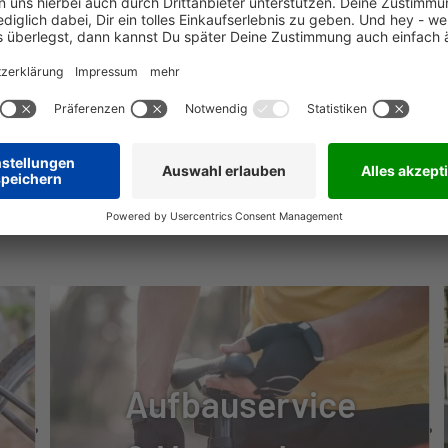
 FIT + REMOTE ESHIFT FIT
SE, HYDRAULISCH
NÜTZLICHE INFOS
 C
Aufbauservice
TRIEBE