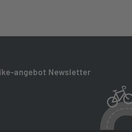
BIE 34 2CR
T
ike-angebot Newsletter
GROUNDER PERFORMANCE, DD RACEGUARD, 60-584,
 31.8 MM, RISE: 19 MM 680MM
DIA. 31.8 MM, L: 90 MM