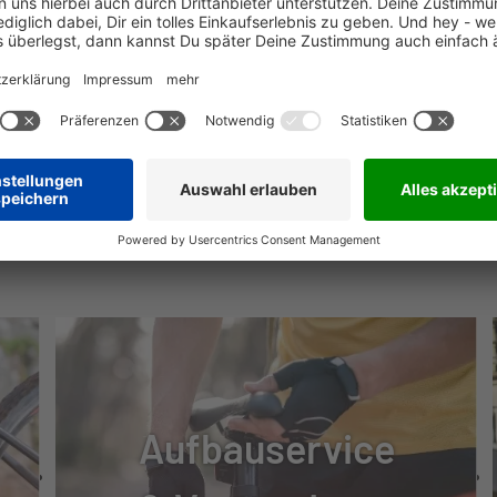
0 + LED REMOTE
SE, HYDRAULISCH
ABS
NÜTZLICHE INFOS
C ABS
Aufbauservice
UNG