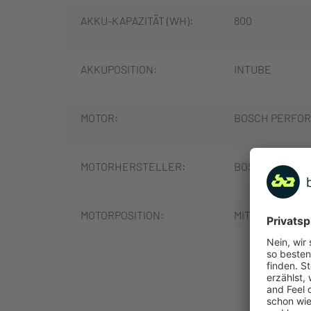
AKKU-KAPAZITÄT (WH):
800
AKKUPOSITION:
INTUBE
MOTOR:
BOSCH PERFORM
MOTORHERSTELLER:
BOSCH
MOTORPOSITION:
MITTELMOTOR
MOTORLEISTUNG (NM):
85
MEHR