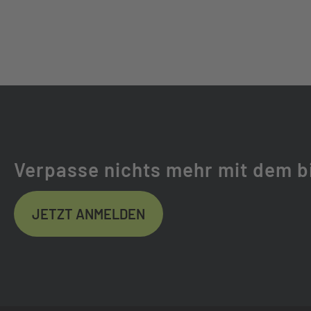
KETTE:
GATES CARBON 
GABEL:
SR SUNTOUR SF
GABELHERSTELLER:
SR SUNTOUR
FEDERWEG (MM):
100
Verpasse nichts mehr mit dem b
FEDERUNG:
LUFTGEFEDER
JETZT ANMELDEN
DÄMPFER:
ROCKSHOX DELU
REIFEN:
SCHWALBE AL 