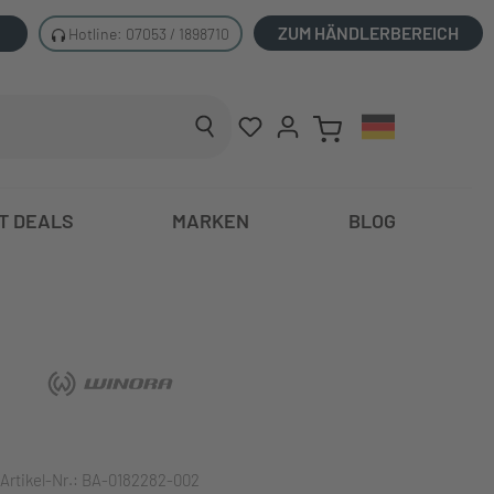
ZUM HÄNDLERBEREICH
Hotline: 07053 / 1898710
T DEALS
MARKEN
BLOG
Artikel-Nr.:
BA-0182282-002