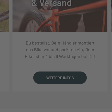
& Versand
S
Du bestellst, Dein Händler montiert
 SL-C7000-5, REVOSHIFT LEVER, GRIPSHIFT
das Bike vor und packt es ein, Dein
Bike ist in 4 bis 6 Werktagen bei Dir!
WEITERE INFOS
NRING + SPIDER, 46T
DRIVE CDX SPROCKET, 5 SPLINE