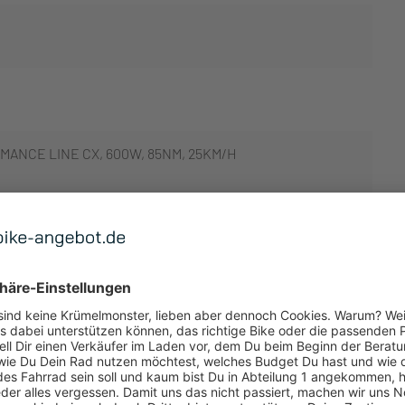
ANCE LINE CX, 600W, 85NM, 25KM/H
 ANZEIGEN