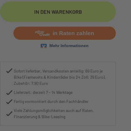
Motor
Bosch Performance Line CX, 600W
IN DEN WARENKORB
Sofort lieferbar, Versandkosten anteilig: 69 Euro je
Bike (Framesets & Kinderräder bis 24 Zoll: 39 Euro),
Zubehör: 7,90 Euro
Lieferzeit: derzeit 7 - 14 Werktage
Fertig vormontiert durch den Fachhändler
Viele Zahlungsmöglichkeiten auch auf Raten,
Finanzierung & Bike-Leasing