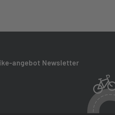
DRIVE BELT CDX, 130T
24 MOBIE 34 BOOST ABS EQ 2CR DS
ike-angebot Newsletter
T
XE SELECT R 170X35MM, TRAVEL: 90 MM
GROUNDER PERFORMANCE, DD RACEGUARD, 60-584,