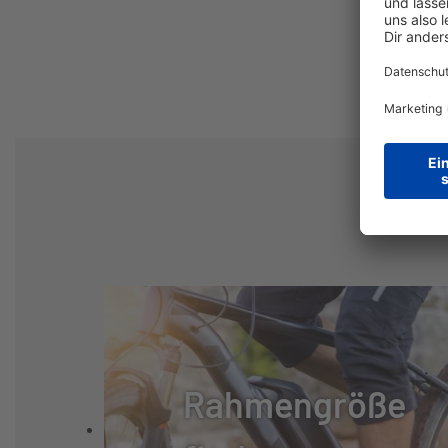
DISPLAY:
BOSCH KIOX 50
BREMSSYSTEM:
SCHEIBENBREM
BREMSE:
MAGURA MT-C 
BREMSHEBEL:
MAGURA BL-MT 
BREMSSCHEIBE VORNE
203
(MM):
BREMSSCHEIBE HINTEN
203
(MM):
Rahmengröße
SCHALTUNGSTYP:
NABENSCHALT