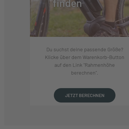
finden
SCHALTUNGSHERSTELLE
SHIMANO
R:
SCHALTUNG:
SHIMANO NEXU
Du suchst deine passende Größe?
SCHALTHEBEL:
SHIMANO NEXUS
Klicke über dem Warenkorb-Button
auf den Link "Rahmenhöhe
berechnen".
GANGANZAHL:
5
KURBELSATZ:
GATES CDX CHAI
JETZT BERECHNEN
KASSETTE:
GATES CARBON 